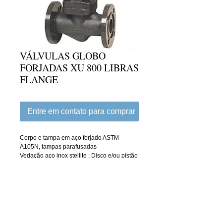
VÁLVULAS GLOBO
FORJADAS XU 800 LIBRAS
FLANGE
Entre em contato para comprar
Corpo e tampa em aço forjado ASTM 
A105N, tampas parafusadas
Vedação aço inox stellite ; Disco e/ou pistão 
em ASTM A 182 - F6a (trim #8 / XU)
Extremidades flange ANSI 150
Details
VALV. GLOBO FORJADA 800LBS XU