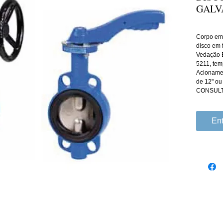
GALV
Corpo em 
disco em 
Vedação E
5211, te
Acionamen
de 12" ou
CONSULT
Ent