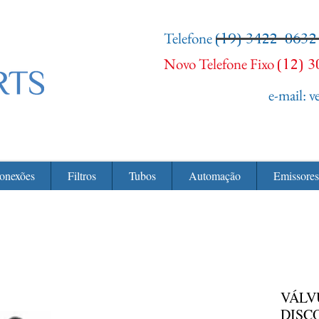
Telefone
(19) 3422-0632
Novo Telefone Fixo
(12) 
e-mail:
v
onexões
Filtros
Tubos
Automação
Emissores
VÁLV
DISC