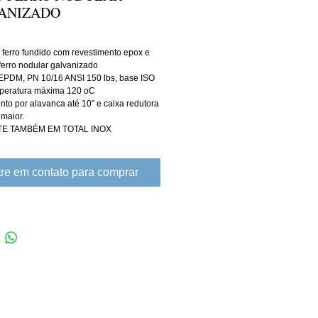
ANIZADO
ferro fundido com revestimento epox e 
ferro nodular galvanizado
PDM, PN 10/16 ANSI 150 lbs, base ISO 
mperatura máxima 120 oC
to por alavanca até 10" e caixa redutora 
 maior.
E TAMBÉM EM TOTAL INOX
re em contato para comprar