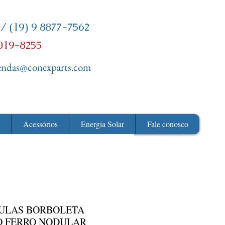
 / (19) 9 8877-7562
3019-8255
endas@conexparts.com
Acessórios
Energia Solar
Fale conosco
ULAS BORBOLETA
O FERRO NODULAR