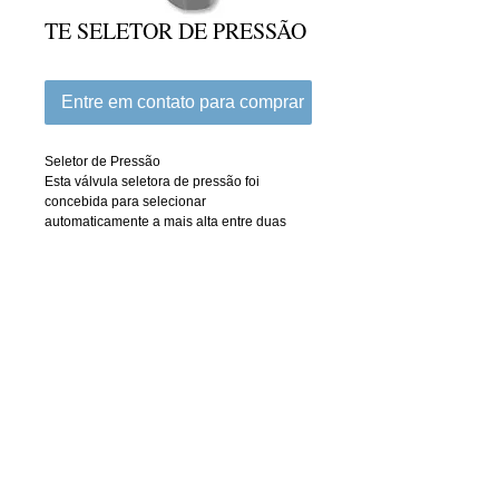
TE SELETOR DE PRESSÃO
Entre em contato para comprar
Seletor de Pressão
Esta válvula seletora de pressão foi 
concebida para selecionar 
automaticamente a mais alta entre duas 
fontes de pressão. Possui rosca de 1/8” 
NPT e encaixe para tubos de controle de 6 
e 8 mm. A válvula é usada geralmente
em sistemas de controle remoto hidráulico.
criado com
Wix.com
mapa do site
webmaster / webdesigner -