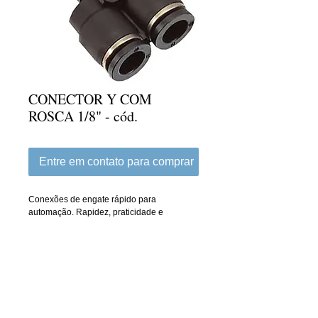
CONECTOR Y COM
ROSCA 1/8" - cód.
Entre em contato para comprar
Conexões de engate rápido para 
automação. Rapidez, praticidade e 
segurança. ROSCA COM TEFLON 
APLICADO
Details
Disponível com roscas de 1/8" até 1/2" e
tubo de 4mm até 16mm.